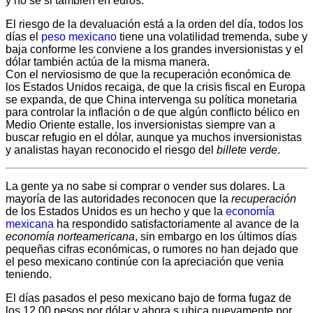
y no se si también en euros.
El riesgo de la devaluación está a la orden del día, todos los
días el
peso mexicano
tiene una volatilidad tremenda, sube y
baja conforme les conviene a los grandes inversionistas y el
dólar también actúa de la misma manera.
Con el nerviosismo de que la recuperación económica de
los Estados Unidos recaiga, de que la crisis fiscal en Europa
se expanda, de que China intervenga su política monetaria
para controlar la inflación o de que algún conflicto bélico en
Medio Oriente estalle, los inversionistas siempre van a
buscar refugio en el dólar, aunque ya muchos inversionistas
y analistas hayan reconocido el riesgo del
billete verde
.
La gente ya no sabe si comprar o vender sus dolares. La
mayoría de las autoridades reconocen que la
recuperación
de los Estados Unidos es un hecho y que la
economía
mexicana
ha respondido satisfactoriamente al avance de la
economía norteamericana
, sin embargo en los últimos días
pequeñas cifras económicas, o rumores no han dejado que
el peso mexicano continúe con la apreciación que venia
teniendo.
El días pasados el peso mexicano bajo de forma fugaz de
los 12.00 pesos por dólar y ahora s ubica nuevamente por